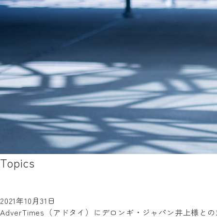
Topics
2021年10月31日
AdverTimes（アドタイ）にデロンギ・ジャパン井上様