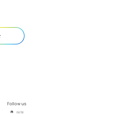
せ
Follow us
note