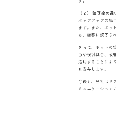
す。
（２） 読了率の違
ポップアップの場
ます。また、ボットは
も、顧客に読了さ
さらに、ボットの場合
由や検討具合、改
活用することによ
も寄与します。
今後も、当社はサ
ミュニケーション