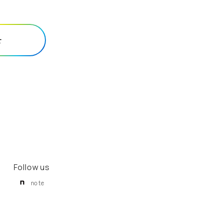
せ
Follow us
note