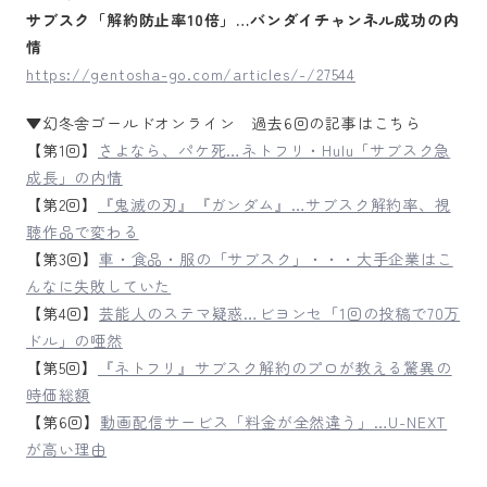
サブスク「解約防止率10倍」…バンダイチャンネル成功の内
情
https://gentosha-go.com/articles/-/27544
▼幻冬舎ゴールドオンライン 過去6回の記事はこちら
【第1回】
さよなら、パケ死…ネトフリ・Hulu「サブスク急
成長」の内情
【第2回】
『鬼滅の刃』『ガンダム』…サブスク解約率、視
聴作品で変わる
【第3回】
車・食品・服の「サブスク」・・・大手企業はこ
んなに失敗していた
【第4回】
芸能人のステマ疑惑…ビヨンセ「1回の投稿で70万
ドル」の唖然
【第5回】
『ネトフリ』サブスク解約のプロが教える驚異の
時価総額
【第6回】
動画配信サービス「料金が全然違う」…U-NEXT
が高い理由