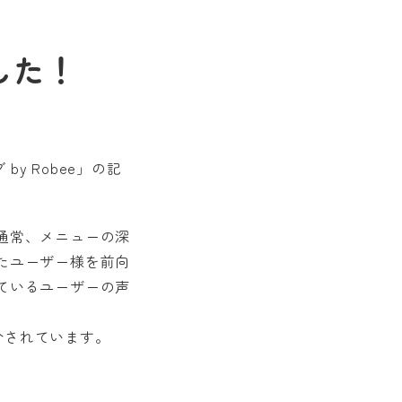
した！
y Robee」の記
通常、メニューの深
たユーザー様を前向
ているユーザーの声
紹介されています。