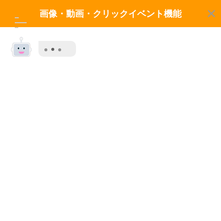
画像・動画・クリックイベント機能
画像・動画の活用
チャットボットはコミュニケーションのツールです。しか
し、単調な会話ではお客さまの行動を促すことにはつながり
ません。 HPやLPを作成する際にも、お客さまへどう行動を
促せるか、わかりやすい導線・クリックされやすいデザイン
作成を意識されると思います。
SmashのチャットボットではわかりやすいUIの実現、また
お客さまへの行動を促すようなコミュニケーションが実装が