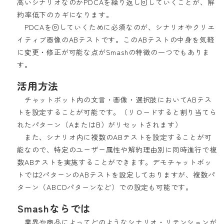
高いシナリオなのかPDCAを繰り返し回していくことが、解
約率低下のカギになります。
PDCAを回していくために必須なのが、シナリオやクリエ
イティブ画像のABテストです。このABテストの中身を気軽
に変更・修正が可能な点がSmashの特徴の一つでもありま
す。
活用方法
チャットボット内の文言・画像・選択肢においてABテス
トを設定することが可能です。（リロードすると割り当てら
れたパターン（AまたはB）がリセットされます）
また、シナリオ内に複数のABテストを設定することが可
能なので、特定のユーザー属性や解約理由別に同時進行で複
数ABテストを実施することができます。デモチャットボッ
トでは2パターンのABテストを設定しておりますが、複数パ
ターン（ABCDパターンなど）での設定も可能です。
Smashならでは
業界や商品によってどのようなシナリオ・リテンションが