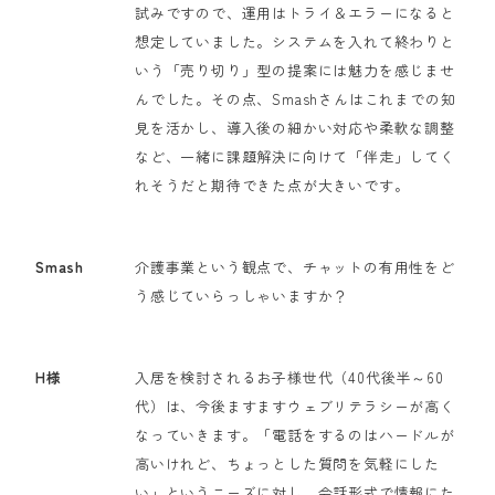
試みですので、運用はトライ＆エラーになると
想定していました。システムを入れて終わりと
いう「売り切り」型の提案には魅力を感じませ
んでした。その点、Smashさんはこれまでの知
見を活かし、導入後の細かい対応や柔軟な調整
など、一緒に課題解決に向けて「伴走」してく
れそうだと期待できた点が大きいです。
Smash
介護事業という観点で、チャットの有用性をど
う感じていらっしゃいますか？
H様
入居を検討されるお子様世代（40代後半～60
代）は、今後ますますウェブリテラシーが高く
なっていきます。「電話をするのはハードルが
高いけれど、ちょっとした質問を気軽にした
い」というニーズに対し、会話形式で情報にた