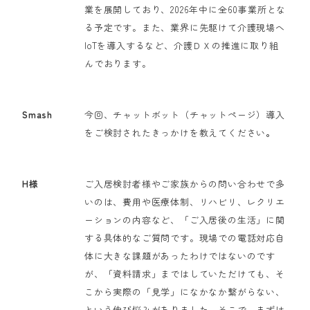
業を展開しており、2026年中に全60事業所とな
る予定です。また、業界に先駆けて介護現場へ
IoTを導入するなど、介護ＤＸの推進に取り組
んでおります。
Smash
今回、チャットボット（チャットページ）導入
をご検討されたきっかけを教えてください
。
H様
ご入居検討者様やご家族からの問い合わせで多
いのは、費用や医療体制、リハビリ、レクリエ
ーションの内容など、「ご入居後の生活」に関
する具体的なご質問です。現場での電話対応自
体に大きな課題があったわけではないのです
が、「資料請求」まではしていただけても、そ
こから実際の「見学」になかなか繋がらない、
という伸び悩みがありました。そこで、まずは